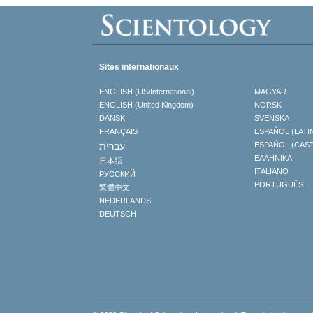
Sites internationaux
ENGLISH (US/International)
MAGYAR
ENGLISH (United Kingdom)
NORSK
DANSK
SVENSKA
FRANÇAIS
ESPAÑOL (LATI
עברית
ESPAÑOL (CAS
ΕΛΛΗΝΙΚA
日本語
ITALIANO
РУССКИЙ
PORTUGUÊS
繁體中文
NEDERLANDS
DEUTSCH