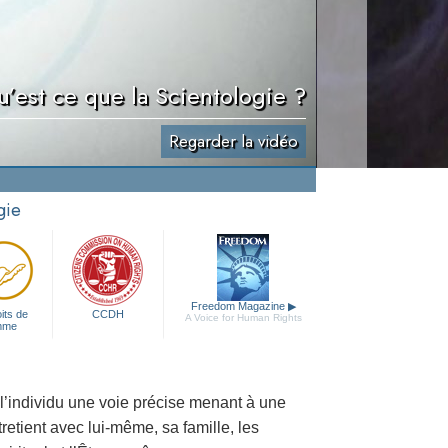
’est ce que la Scientologie ?
Regarder la vidéo
gie
Freedom Magazine
▶
its de
CCDH
A Voice for Human Rights
mme
 l’individu une voie précise menant à une
tretient avec lui-même, sa famille, les