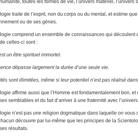
humanité, toutes les formes de vie, l’univers matériel, l’univers s
logie traite de l’esprit, non du corps ou du mental, et estime qu
onnement ou de ses gènes.
logie comprend un ensemble de connaissances qui découlent de
e celles-ci sont :
t un être spirituel immortel.
ence dépasse largement la durée d’une seule vie.
és sont illimitées, même si leur po­tentiel n’est pas réalisé dan
logie affirme aussi que l’Homme est fondamentalement bon, et qu
s semblables et du fait d’arriver à une fraternité avec l’univers
logie n’est pas une religion dogmatique dans laquelle on vous de
 chacun découvre par lui-même que les principes de la Scientolo
ses résultats.