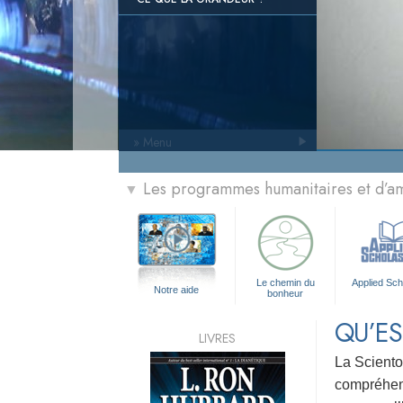
» Menu
Les programmes humanitaires et d’am
▼
Le chemin du
Applied Sch
Notre aide
bonheur
QU’ES
LIVRES
La Sciento
compréhensi