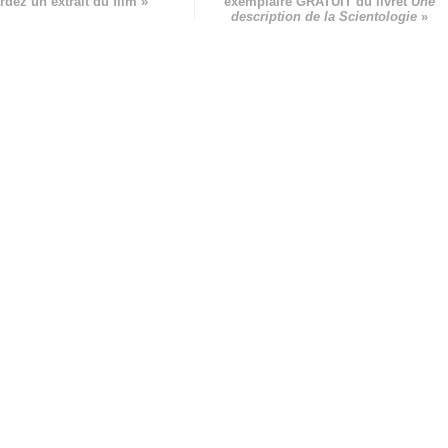
rdez un extrait du film »
exemplaire GRATUIT du livret
Une
description de la Scientologie
»