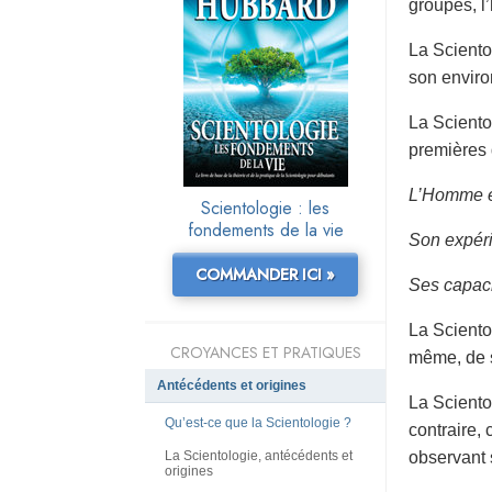
groupes, l’
La Sciento
son envir
La Sciento
premières d
L’Homme es
Scientologie : les
fondements de la vie
Son expéri
COMMANDER ICI »
Ses capacit
La Sciento
CROYANCES ET PRATIQUES
même, de se
Antécédents et origines
La Sciento
Qu’est-ce que la Scientologie ?
contraire,
La Scientologie, antécédents et
observant 
origines