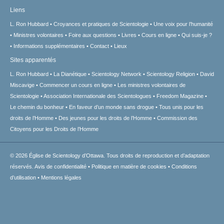
Liens
L. Ron Hubbard
Croyances et pratiques de Scientologie
Une voix pour l’humanité
Ministres volontaires
Foire aux questions
Livres
Cours en ligne
Qui suis-je ?
Informations supplémentaires
Contact
Lieux
Sites apparentés
L. Ron Hubbard
La Dianétique
Scientology Network
Scientology Religion
David
Miscavige
Commencer un cours en ligne
Les ministres volontaires de
Scientologie
Association Internationale des Scientologues
Freedom Magazine
Le chemin du bonheur
En faveur d’un monde sans drogue
Tous unis pour les
droits de l’Homme
Des jeunes pour les droits de l’Homme
Commission des
Citoyens pour les Droits de l’Homme
© 2026
Église de Scientology d’Ottawa.
Tous droits de reproduction et d’adaptation
réservés.
Avis de confidentialité
•
Politique en matière de cookies
•
Conditions
d’utilisation
•
Mentions légales