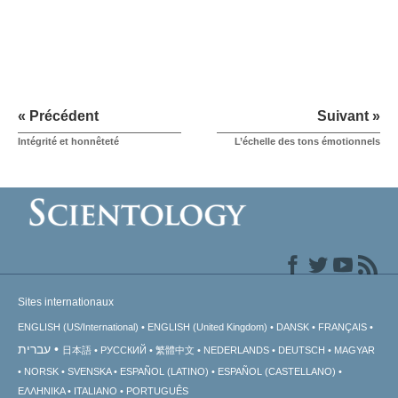
« Précédent
Suivant »
Intégrité et honnêteté
L’échelle des tons émotionnels
Sites internationaux
ENGLISH (US/International)
ENGLISH (United Kingdom)
DANSK
FRANÇAIS
עברית
日本語
РУССКИЙ
繁體中文
NEDERLANDS
DEUTSCH
MAGYAR
NORSK
SVENSKA
ESPAÑOL (LATINO)
ESPAÑOL (CASTELLANO)
ΕΛΛΗΝΙΚA
ITALIANO
PORTUGUÊS