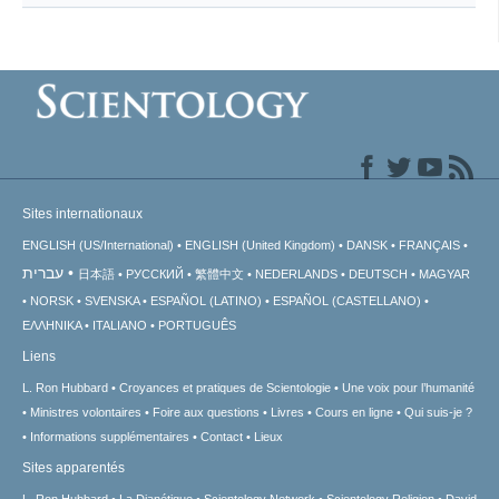
Sites internationaux
ENGLISH (US/International)
ENGLISH (United Kingdom)
DANSK
FRANÇAIS
עברית
日本語
РУССКИЙ
繁體中文
NEDERLANDS
DEUTSCH
MAGYAR
NORSK
SVENSKA
ESPAÑOL (LATINO)
ESPAÑOL (CASTELLANO)
ΕΛΛΗΝΙΚA
ITALIANO
PORTUGUÊS
Liens
L. Ron Hubbard
Croyances et pratiques de Scientologie
Une voix pour l’humanité
Ministres volontaires
Foire aux questions
Livres
Cours en ligne
Qui suis-je ?
Informations supplémentaires
Contact
Lieux
Sites apparentés
L. Ron Hubbard
La Dianétique
Scientology Network
Scientology Religion
David