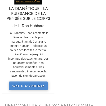
LA DIANÉTIQUE : LA
PUISSANCE DE LA
PENSÉE SUR LE CORPS
de L. Ron Hubbard
La Dianetics – sans conteste le
livre le plus lu et le plus
marquant jamais écrit sur le
mental humain – décrit sous
toutes ses facettes le mental
réactif, source jusqu’ici
inconnue des cauchemars, des
peurs irraisonnées, des
bouleversements et des
sentiments d’insécurité, et la
façon de s’en débarrasser.
ACHETER LA DIANETICS
▶
RENCONTREZ UN SCIENTOLOGUE