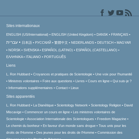
Sites internationaux
ENGLISH (US/International)
ENGLISH (United Kingdom)
DANSK
FRANÇAIS
עברית
日本語
РУССКИЙ
繁體中文
NEDERLANDS
DEUTSCH
MAGYAR
NORSK
SVENSKA
ESPAÑOL (LATINO)
ESPAÑOL (CASTELLANO)
ΕΛΛΗΝΙΚA
ITALIANO
PORTUGUÊS
Liens
L. Ron Hubbard
Croyances et pratiques de Scientologie
Une voix pour l’humanité
Ministres volontaires
Foire aux questions
Livres
Cours en ligne
Qui suis-je ?
Informations supplémentaires
Contact
Lieux
Sites apparentés
L. Ron Hubbard
La Dianétique
Scientology Network
Scientology Religion
David
Miscavige
Commencer un cours en ligne
Les ministres volontaires de
Scientologie
Association Internationale des Scientologues
Freedom Magazine
Le chemin du bonheur
En faveur d’un monde sans drogue
Tous unis pour les
droits de l’Homme
Des jeunes pour les droits de l’Homme
Commission des