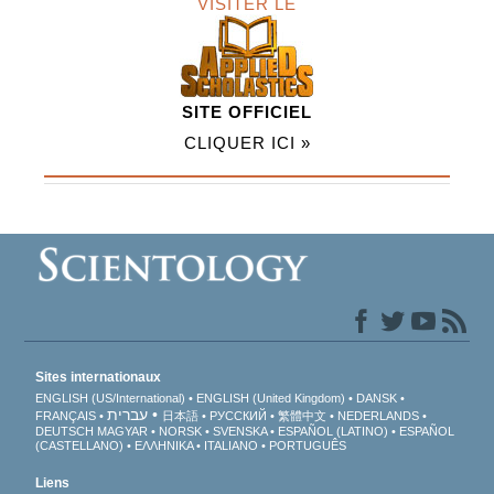
VISITER LE
SITE OFFICIEL
CLIQUER ICI »
Sites internationaux
ENGLISH (US/International)
ENGLISH (United Kingdom)
DANSK
עברית
FRANÇAIS
日本語
РУССКИЙ
繁體中文
NEDERLANDS
DEUTSCH
MAGYAR
NORSK
SVENSKA
ESPAÑOL (LATINO)
ESPAÑOL
(CASTELLANO)
ΕΛΛΗΝΙΚA
ITALIANO
PORTUGUÊS
Liens