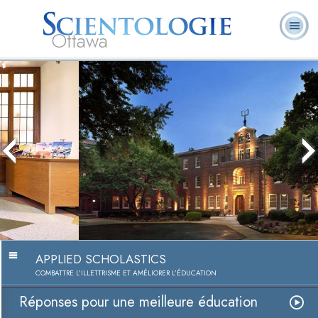
Ottawa
Qu’est-ce que la
Ministres
Foire aux
L. Ron Hubbard
Livres
Scientologie ?
volontaires
questions
Réponses pour une meilleure
éducation
Regarder la vidéo
APPLIED SCHOLASTICS
COMBATTRE L’ILLETTRISME ET AMÉLIORER L’ÉDUCATION
Réponses pour une meilleure éducation