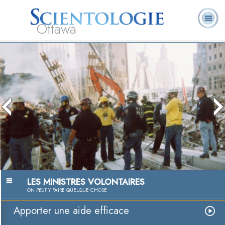
Ottawa
Qu’est-ce que la
Ministres
Foire aux
L. Ron Hubbard
Livres
Scientologie ?
volontaires
questions
Aider, une pas
Regarder la vi
LES MINISTRES VOLONTAIRES
ON
PEUT
Y FAIRE QUELQUE CHOSE
Apporter une aide efficace