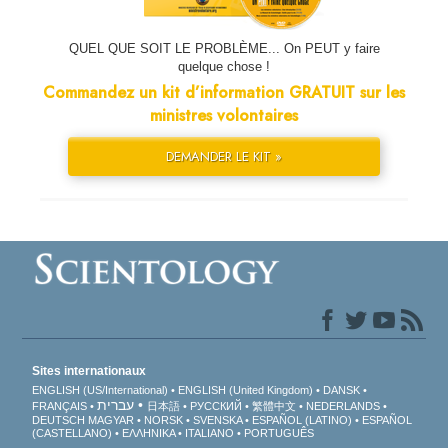
QUEL QUE SOIT LE PROBLÈME... On PEUT y faire
quelque chose !
Commandez un kit d’information GRATUIT sur les
ministres volontaires
DEMANDER LE KIT »
Sites internationaux
ENGLISH (US/International)
ENGLISH (United Kingdom)
DANSK
עברית
FRANÇAIS
日本語
РУССКИЙ
繁體中文
NEDERLANDS
DEUTSCH
MAGYAR
NORSK
SVENSKA
ESPAÑOL (LATINO)
ESPAÑOL
(CASTELLANO)
ΕΛΛΗΝΙΚA
ITALIANO
PORTUGUÊS