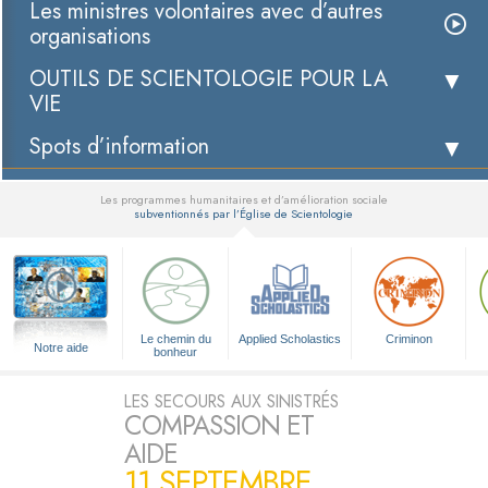
Les ministres volontaires avec d’autres
organisations
OUTILS DE SCIENTOLOGIE POUR LA
VIE
Spots d’information
Les programmes humanitaires et d’amélioration sociale
subventionnés par l’Église de Scientologie
▼
Le chemin du
Applied Scholastics
Criminon
Notre aide
bonheur
LES SECOURS AUX SINISTRÉS
COMPASSION ET
AIDE
11 SEPTEMBRE