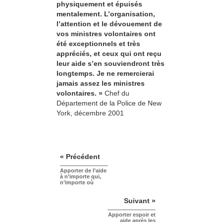
physiquement et épuisés
mentalement. L’organisation,
l’attention et le dévouement de
vos ministres volontaires ont
été exceptionnels et très
appréciés, et ceux qui ont reçu
leur aide s’en souviendront très
longtemps. Je ne remercierai
jamais assez les ministres
volontaires. »
Chef du
Département de la Police de New
York, décembre 2001
« Précédent
Apporter de l’aide
à n’importe qui,
n’importe où
Suivant »
Apporter espoir et
aide après les