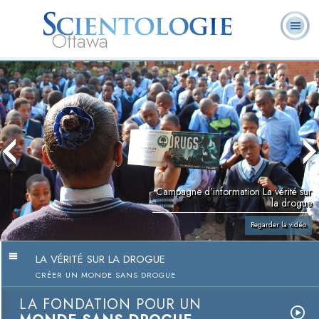
Ottawa
Qu’est-ce que la
Ministres
Foire aux
L. Ron Hubbard
Livres
Scientologie ?
volontaires
questions
Campagne d’information La vérité sur
la drogue
Regarder la vidéo
LA VÉRITÉ SUR LA DROGUE
CRÉER UN MONDE SANS DROGUE
LA FONDATION POUR UN