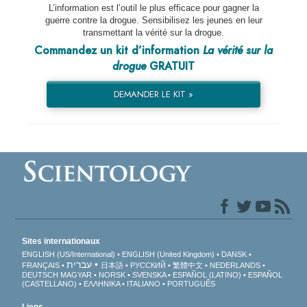
L’information est l’outil le plus efficace pour gagner la
guerre contre la drogue. Sensibilisez les jeunes en leur
transmettant la vérité sur la drogue.
Commandez un kit d’information
La vérité sur la
drogue
GRATUIT
DEMANDER LE KIT »
Sites internationaux
ENGLISH (US/International)
ENGLISH (United Kingdom)
DANSK
עברית
FRANÇAIS
日本語
РУССКИЙ
繁體中文
NEDERLANDS
DEUTSCH
MAGYAR
NORSK
SVENSKA
ESPAÑOL (LATINO)
ESPAÑOL
(CASTELLANO)
ΕΛΛΗΝΙΚA
ITALIANO
PORTUGUÊS
Liens