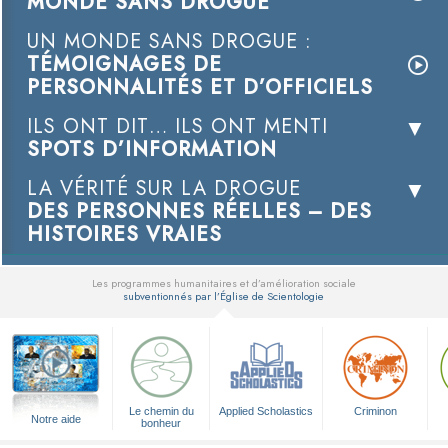
MONDE SANS DROGUE
UN MONDE SANS DROGUE :
TÉMOIGNAGES DE
PERSONNALITÉS ET D’OFFICIELS
ILS ONT DIT… ILS ONT MENTI
SPOTS D’INFORMATION
LA VÉRITÉ SUR LA DROGUE
DES PERSONNES RÉELLES – DES
HISTOIRES VRAIES
Les programmes humanitaires et d’amélioration sociale
subventionnés par l’Église de Scientologie
▼
Le chemin du
Applied Scholastics
Criminon
Notre aide
bonheur