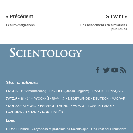
« Précédent
Suivant »
Les investigations
Les fondements des relations
publiques
Sites internationaux
ENGLISH (US/International)
ENGLISH (United Kingdom)
DANSK
FRANÇAIS
עברית
日本語
РУССКИЙ
繁體中文
NEDERLANDS
DEUTSCH
MAGYAR
NORSK
SVENSKA
ESPAÑOL (LATINO)
ESPAÑOL (CASTELLANO)
ΕΛΛΗΝΙΚA
ITALIANO
PORTUGUÊS
Liens
L. Ron Hubbard
Croyances et pratiques de Scientologie
Une voix pour l’humanité