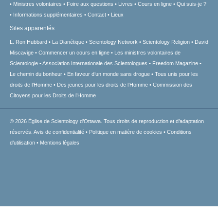
Ministres volontaires
Foire aux questions
Livres
Cours en ligne
Qui suis-je ?
Informations supplémentaires
Contact
Lieux
Sites apparentés
L. Ron Hubbard
La Dianétique
Scientology Network
Scientology Religion
David
Miscavige
Commencer un cours en ligne
Les ministres volontaires de
Scientologie
Association Internationale des Scientologues
Freedom Magazine
Le chemin du bonheur
En faveur d’un monde sans drogue
Tous unis pour les
droits de l’Homme
Des jeunes pour les droits de l’Homme
Commission des
Citoyens pour les Droits de l’Homme
© 2026
Église de Scientology d’Ottawa.
Tous droits de reproduction et d’adaptation
réservés.
Avis de confidentialité
•
Politique en matière de cookies
•
Conditions
d’utilisation
•
Mentions légales