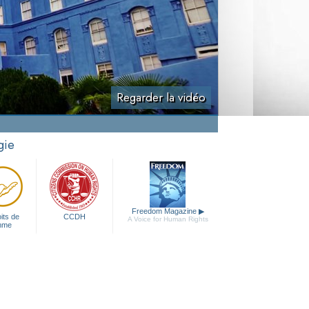
Regarder la vidéo
gie
Freedom Magazine
▶
its de
CCDH
A Voice for Human Rights
mme