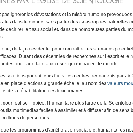
INÉS PAR L’ÉGLISE DE SCIENTOLOGIE
 pas ignorer les dévastations et la misère humaine provoquées par
rales dans le monde, sans parler des catastrophes naturelles 
e déchirer le tissu social et, dans de nombreuses parties du
s.
que, de façon évidente, pour combattre ces scénarios potentie
efficaces. Durant des décennies de recherches sur l’esprit et l
thodes pour faire face aux crises qui menacent le monde.
s solutions portent leurs fruits, les centres permanents parrain
se en place d’actions à grande échelle, au nom des
valeurs mor
e
et de la réhabilitation des toxicomanes.
t pour réaliser l’objectif humanitaire plus large de la Scientologi
outils multimédias faciles à assimiler et à diffuser afin de sensi
es millions de personnes.
i que les programmes d’amélioration sociale et humanitaires nov