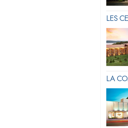
LES C
LA CO