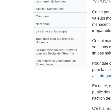
PARRA
Le chemin du bonheur
Applied Scholastics
On ne peut
Criminon
valeurs mo
Narconon
menacent d
irréparable
La vérité sur la drogue
Tous unis pour les droits de
Ce qui man
l’Homme
solutions 
La Commission des Citoyens
fin des mé
pour les Droits de l’Homme
Les ministres volontaires de
Pour que ce
Scientologie
pour la mi
anti-drogu
En outre, e
public des 
l’action d
C’est ains