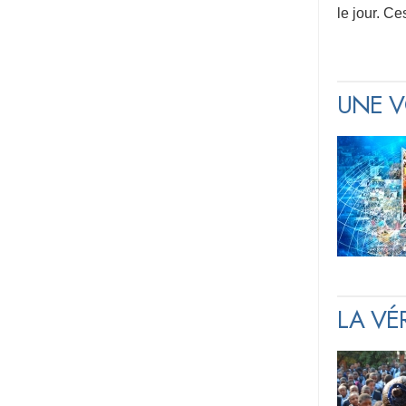
le jour. C
UNE VO
LA VÉ