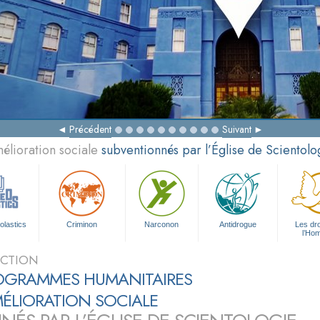
Précédent
Suivant
élioration sociale
subventionnés par l’Église de Scientolo
olastics
Criminon
Narconon
Antidrogue
Les dro
l’Ho
CTION
ROGRAMMES HUMANITAIRES
MÉLIORATION SOCIALE