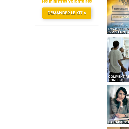
les ministres volontaires
DEMANDER LE KIT »
L’ÉCHELLE D
TONS ÉMOTI
COMMENT R
CONFLITS
LA RAISON D