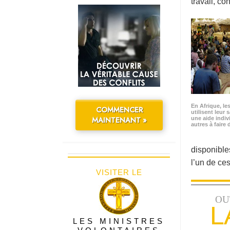
travail, co
En Afrique, le
COMMENCER
utilisent leur 
MAINTENANT »
une aide indiv
autres à faire
disponibles
l’un de ce
VISITER LE
OU
L
LES MINISTRES