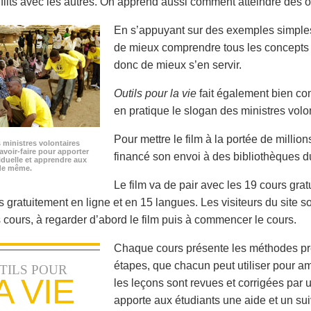
nflits avec les autres. On apprend aussi comment atteindre des ob
En s’appuyant sur des exemples simples t
de mieux comprendre tous les concepts
donc de mieux s’en servir.
Outils pour la vie
fait également bien c
en pratique le slogan des ministres vol
Pour mettre le film à la portée de millio
s ministres volontaires
savoir-faire pour apporter
financé son envoi à des bibliothèques d
iduelle et apprendre aux
 de même.
Le film va de pair avec les 19 cours gra
 gratuitement en ligne et en 15 langues. Les visiteurs du site sont
s cours, à regarder d’abord le film puis à commencer le cours.
Chaque cours présente les méthodes pré
étapes, que chacun peut utiliser pour am
TILS POUR
A VIE
les leçons sont revues et corrigées par 
apporte aux étudiants une aide et un sui