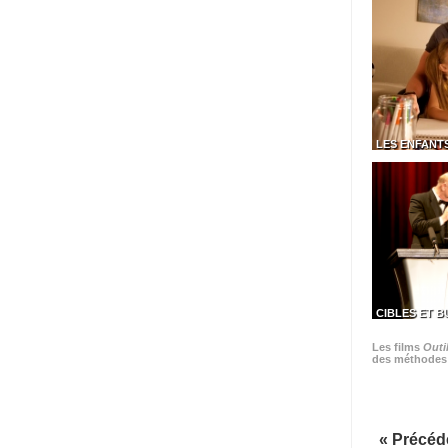
LES ENFANT
CIBLES ET B
Les films
Outil
des méthodes t
« Précéd