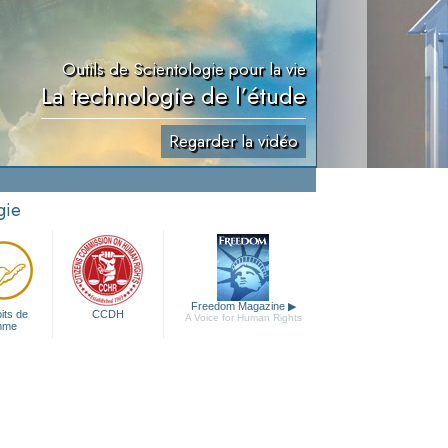
Outils de Scientologie pour la vie
La technologie de l’étude
Regarder la vidéo
gie
Freedom Magazine
▶
its de
CCDH
A Voice for Human Rights
mme