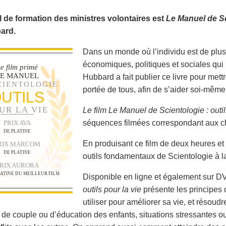
 de formation des ministres volontaires est
Le Manuel de S
ard.
Dans un monde où l’individu est de plus
économiques, politiques et sociales qu
e film primé
LE MANUEL
Hubbard a fait publier ce livre pour met
CIENTOLOGIE
portée de tous, afin de s’aider soi-même 
UTILS
UR LA VIE
Le film Le Manuel de Scientologie : outil
séquences filmées correspondant aux c
PRIX AVA
DE PLATINE
En produisant ce film de deux heures et 
RIX MARCOM
DE PLATINE
outils fondamentaux de Scientologie à la
RIX AURORA
LATINE DU MEILLEUR FILM
Disponible en ligne et également sur DV
outils pour la vie
présente les principes
utiliser pour améliorer sa vie, et résoudre
de couple ou d’éducation des enfants, situations stressantes 