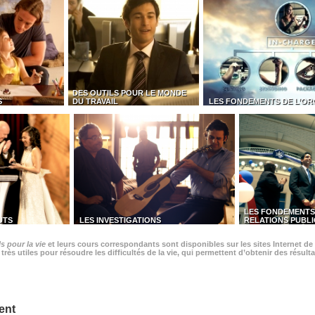
DES OUTILS POUR LE MONDE
S
DU TRAVAIL
LES FONDEMENTS DE L’OR
LES FONDEMENTS
UTS
LES INVESTIGATIONS
RELATIONS PUBL
s pour la vie
et leurs cours correspondants sont disponibles sur les sites Internet de 
rès utiles pour résoudre les difficultés de la vie, qui permettent d’obtenir des résulta
ent