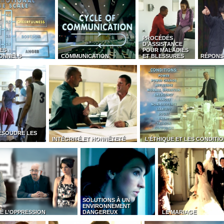
PROCÉDÉS
D’ASSISTANCE
ES
POUR MALADIES
ONNELS
COMMUNICATION
ET BLESSURES
RÉPONS
ÉSOUDRE LES
INTÉGRITÉ ET HONNÊTETÉ
L’ÉTHIQUE ET LES CONDITI
SOLUTIONS À UN
ENVIRONNEMENT
E L’OPPRESSION
DANGEREUX
LE MARIAGE