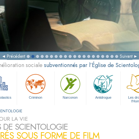
Précédent
Suivant
élioration sociale
subventionnés par l’Église de Scientolo
olastics
Criminon
Narconon
Antidrogue
Les dro
l’Ho
CIENTOLOGIE
OUR LA VIE
S DE SCIENTOLOGIE
TRÉS SOUS FORME DE FILM