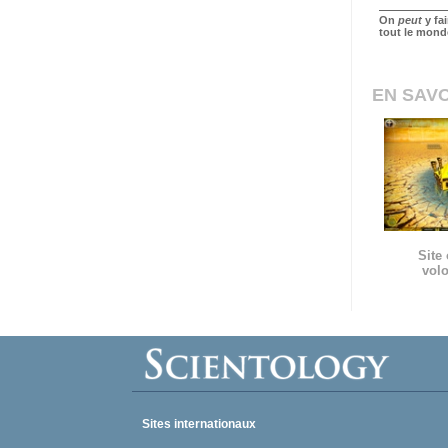
On
peut
y fa
tout le mond
EN SAVO
Site 
volo
Sites internationaux