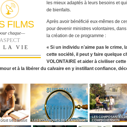
les mieux adaptés à leurs besoins et qui
de bienfaits.
S FILMS
Après avoir bénéficié eux-mêmes de ces
pour devenir ministres volontaires, dan
our chaque—
la création de ce programme :
ASPECT
 LA VIE
« Si un individu n’aime pas le crime, la
cette société, il peut y faire quelque
VOLONTAIRE et aider à civiliser cette 
mour et à la libérer du calvaire en y instillant confiance, dé
LES COMPOSANTES D
OGIE DE L’ÉTUDE
LES DYNAMIQUES DE L’EXISTENCE
COMPRÉHENSION