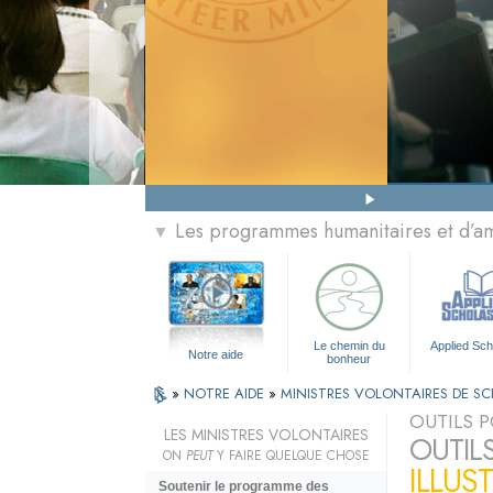
Les programmes humanitaires et d’am
▼
Le chemin du
Applied Sch
Notre aide
bonheur
»
NOTRE AIDE
»
MINISTRES VOLONTAIRES DE S
OUTILS P
LES MINISTRES VOLONTAIRES
OUTIL
ON
PEUT
Y FAIRE QUELQUE CHOSE
ILLUS
Soutenir le programme des