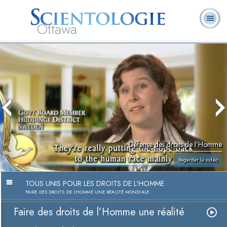
Ottawa
Qu’est-ce que la
Ministres
Foire aux
L. Ron Hubbard
Livres
Scientologie ?
volontaires
questions
Défense des droits de l’Homme
Regarder la vidéo
TOUS UNIS POUR LES DROITS DE L’HOMME
FAIRE DES DROITS DE L’HOMME UNE RÉALITÉ MONDIALE
Faire des droits de l’Homme une réalité