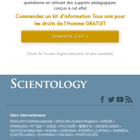
quotidienne en utilisant des supports pédagogiques
conçus à cet effet
Commandez un kit d’information Tous unis pour
les droits de l’Homme GRATUIT
DEMANDER LE KIT »
(Youth for Human Rights education kit also available)
Sites internationaux
ENGLISH (US/International)
ENGLISH (United Kingdom)
DANSK
עברית
FRANÇAIS
日本語
РУССКИЙ
繁體中文
NEDERLANDS
DEUTSCH
MAGYAR
NORSK
SVENSKA
ESPAÑOL (LATINO)
ESPAÑOL
(CASTELLANO)
ΕΛΛΗΝΙΚA
ITALIANO
PORTUGUÊS