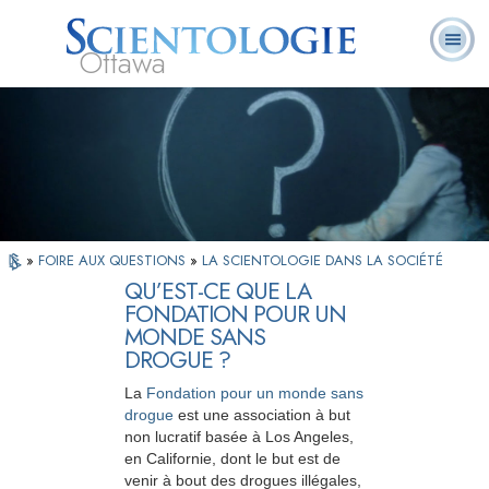
Ottawa
Qu’est-ce que la
Ministres
Foire aux
L. Ron Hubbard
Livres
Scientologie ?
volontaires
questions
»
FOIRE AUX QUESTIONS
»
LA SCIENTOLOGIE DANS LA SOCIÉTÉ
QU’EST-CE QUE LA
FONDATION POUR UN
MONDE SANS
DROGUE ?
La
Fondation pour un monde sans
drogue
est une association à but
non lucratif basée à Los Angeles,
en Californie, dont le but est de
venir à bout des drogues illégales,