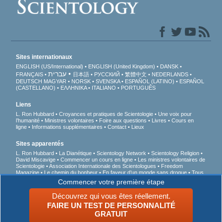
Sites internationaux
ENGLISH (US/International)
ENGLISH (United Kingdom)
DANSK
עברית
FRANÇAIS
日本語
РУССКИЙ
繁體中文
NEDERLANDS
DEUTSCH
MAGYAR
NORSK
SVENSKA
ESPAÑOL (LATINO)
ESPAÑOL
(CASTELLANO)
ΕΛΛΗΝΙΚA
ITALIANO
PORTUGUÊS
Liens
L. Ron Hubbard
Croyances et pratiques de Scientologie
Une voix pour
l’humanité
Ministres volontaires
Foire aux questions
Livres
Cours en
ligne
Informations supplémentaires
Contact
Lieux
Sites apparentés
L. Ron Hubbard
La Dianétique
Scientology Network
Scientology Religion
David Miscavige
Commencer un cours en ligne
Les ministres volontaires de
Scientologie
Association Internationale des Scientologues
Freedom
Magazine
Le chemin du bonheur
En faveur d’un monde sans drogue
Tous
unis pour les droits de l’Homme
Des jeunes pour les droits de l’Homme
Commencer votre première étape
Commission des Citoyens pour les Droits de l’Homme
Découvrez qui vous êtes réellement.
FAIRE UN TEST DE PERSONNALITÉ
© 2026 Church of Scientology International. Tous droits de reproduction et
d’adaptation réservés.
Avis de confidentialité
•
Politique en matière de cookies
•
GRATUIT
Conditions d’utilisation
•
Mentions légales