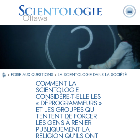
Ottawa
Qu’est-ce que la
Ministres
Foire aux
L. Ron Hubbard
Livres
Scientologie ?
volontaires
questions
»
FOIRE AUX QUESTIONS
»
LA SCIENTOLOGIE DANS LA SOCIÉTÉ
COMMENT LA
SCIENTOLOGIE
CONSIDÈRE-T-ELLE LES
« DÉPROGRAMMEURS »
ET LES GROUPES QUI
TENTENT DE FORCER
LES GENS À RENIER
PUBLIQUEMENT LA
RELIGION QU’ILS ONT