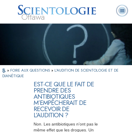
Ottawa
Qu’est-ce que la
Ministres
Foire aux
L. Ron Hubbard
Livres
Scientologie ?
volontaires
questions
»
FOIRE AUX QUESTIONS
»
L’AUDITION DE SCIENTOLOGIE ET DE
DIANÉTIQUE
EST-CE QUE LE FAIT DE
PRENDRE DES
ANTIBIOTIQUES
M’EMPÊCHERAIT DE
RECEVOIR DE
L’AUDITION ?
Non. Les antibiotiques n’ont pas le
même effet que les drogues. Un