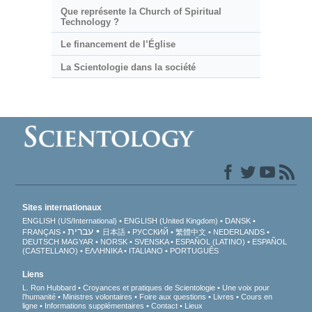
Que représente la Church of Spiritual
Technology ?
Le financement de l’Église
La Scientologie dans la société
Sites internationaux
ENGLISH (US/International)
ENGLISH (United Kingdom)
DANSK
עברית
FRANÇAIS
日本語
РУССКИЙ
繁體中文
NEDERLANDS
DEUTSCH
MAGYAR
NORSK
SVENSKA
ESPAÑOL (LATINO)
ESPAÑOL
(CASTELLANO)
ΕΛΛΗΝΙΚA
ITALIANO
PORTUGUÊS
Liens
L. Ron Hubbard
Croyances et pratiques de Scientologie
Une voix pour
l’humanité
Ministres volontaires
Foire aux questions
Livres
Cours en
ligne
Informations supplémentaires
Contact
Lieux