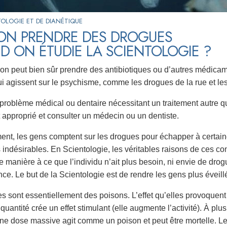
TOLOGIE ET DE DIANÉTIQUE
-ON PRENDRE DES DROGUES
 ON ÉTUDIE LA SCIENTOLOGIE ?
on peut bien sûr prendre des antibiotiques ou d’autres médicam
i agissent sur le psychisme, comme les drogues de la rue et les 
problème médical ou dentaire néces­sitant un traitement autre qu
approprié et consulter un médecin ou un dentiste.
nt, les gens comptent sur les drogues pour échapper à certain
 indésirables. En Scientologie, les véritables raisons de ces con
e manière à ce que l’individu n’ait plus besoin, ni envie de dro
nce. Le but de la Scientologie est de rendre les gens plus éveill
s sont essentiellement des poisons. L’effet qu’elles provoquent
quantité crée un effet stimulant (elle augmente l’activité). À pl
Une dose massive agit comme un poison et peut être mortelle. L