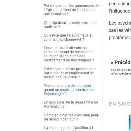
perceptions
Est-ce que tous les permanents de
l’Église reçoivent de l’audition et
l’influenc
une formation ?
Les psychi
Que signifient les mots préclair et
auditeur ?
cas les vér
Qu’est-ce que l’électromètre et
problèmes 
comment fonctionne-t-il ?
Pourquoi faut-il attendre six
semaines avant de recevoir de
l’audition si l’on a pris des
médicaments ou des drogues ?
« Précéd
Est-ce que le fait de prendre des
Est-ce que le
antibiotiques m’empêcherait de
m’empêcherai
recevoir de l’audition ?
Peut-on prendre de la drogue
quand on reçoit des services de
Scientologie ?
En quoi consiste le programme de
EN SAVO
Purification ?
Combien d’heures d’audition peut-
on recevoir par jour ?
La technologie de l’audition a-t-