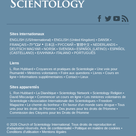
Sites internationaux
ENGLISH (US/International)
ENGLISH (United Kingdom)
DANSK
עברית
FRANÇAIS
日本語
РУССКИЙ
繁體中文
NEDERLANDS
DEUTSCH
MAGYAR
NORSK
SVENSKA
ESPAÑOL (LATINO)
ESPAÑOL
(CASTELLANO)
ΕΛΛΗΝΙΚA
ITALIANO
PORTUGUÊS
Liens
L. Ron Hubbard
Croyances et pratiques de Scientologie
Une voix pour
l’humanité
Ministres volontaires
Foire aux questions
Livres
Cours en
ligne
Informations supplémentaires
Contact
Lieux
Sites apparentés
L. Ron Hubbard
La Dianétique
Scientology Network
Scientology Religion
David Miscavige
Commencer un cours en ligne
Les ministres volontaires de
Scientologie
Association Internationale des Scientologues
Freedom
Magazine
Le chemin du bonheur
En faveur d’un monde sans drogue
Tous
unis pour les droits de l’Homme
Des jeunes pour les droits de l’Homme
Commission des Citoyens pour les Droits de l’Homme
© 2026 Church of Scientology International. Tous droits de reproduction et
d’adaptation réservés.
Avis de confidentialité
•
Politique en matière de cookies
•
Conditions d’utilisation
•
Mentions légales