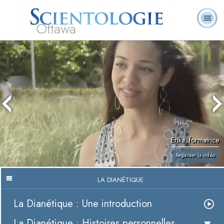
Ottawa
Qu’est-ce que la
Ministres
Foire aux
L. Ron Hubbard
Livres
Scientologie ?
volontaires
questions
Erika, formatrice
Regarder la vidéo
LA DIANÉTIQUE
La Dianétique : Une introduction
La Dianétique : Histoires personnelles