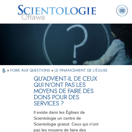
Ottawa
Qu’est-ce que la
Ministres
Foire aux
L. Ron Hubbard
Livres
Scientologie ?
volontaires
questions
»
FOIRE AUX QUESTIONS
»
LE FINANCEMENT DE L’ÉGLISE
QU’ADVIENT-IL DE CEUX
QUI N’ONT PAS LES
MOYENS DE FAIRE DES
DONS POUR DES
SERVICES ?
Il existe dans les Églises de
Scientologie un centre de
Scientologie gratuit. Ceux qui n’ont
pas les moyens de faire des