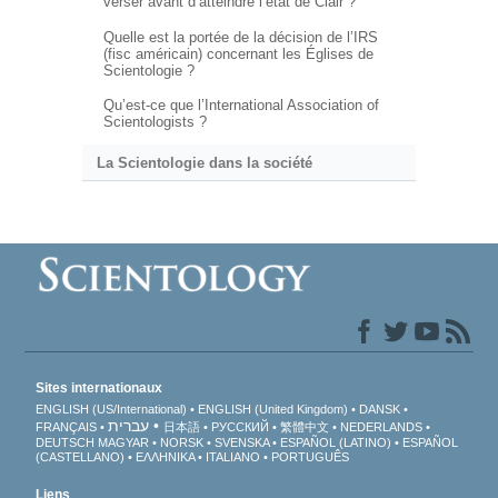
verser avant d’atteindre l’état de Clair ?
Quelle est la portée de la décision de l’IRS
(fisc américain) concernant les Églises de
Scientologie ?
Qu’est-ce que l’International Association of
Scientologists ?
La Scientologie dans la société
Sites internationaux
ENGLISH (US/International)
ENGLISH (United Kingdom)
DANSK
עברית
FRANÇAIS
日本語
РУССКИЙ
繁體中文
NEDERLANDS
DEUTSCH
MAGYAR
NORSK
SVENSKA
ESPAÑOL (LATINO)
ESPAÑOL
(CASTELLANO)
ΕΛΛΗΝΙΚA
ITALIANO
PORTUGUÊS
Liens